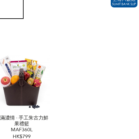
滿濃情 ‧ 手工朱古力鮮
果禮籃
MAF360L
HK$799