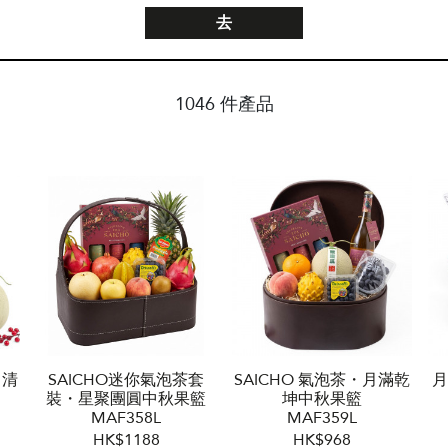
去
1046 件產品
月清
SAICHO迷你氣泡茶套
SAICHO 氣泡茶・月滿乾
月
裝・星聚團圓中秋果籃
坤中秋果籃
MAF358L
MAF359L
HK$1188
HK$968