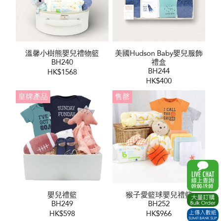
溫馨小樹熊嬰兒禮物籃
美國Hudson Baby嬰兒服飾
BH240
禮盒
BH244
HK$1568
HK$400
皇牌產品
售罄
嬰兒禮籃
猴子愛籃球嬰兒禮籃
BH249
BH252
HK$598
HK$966