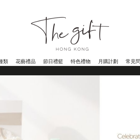
種類
花藝禮品
節日禮籃
特色禮物
月購計劃
常見
**