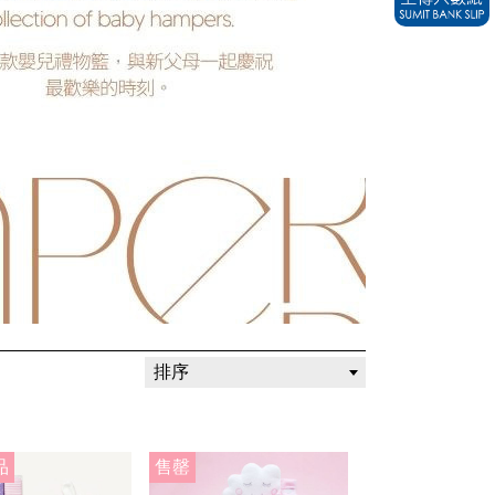
排序
品
售罄