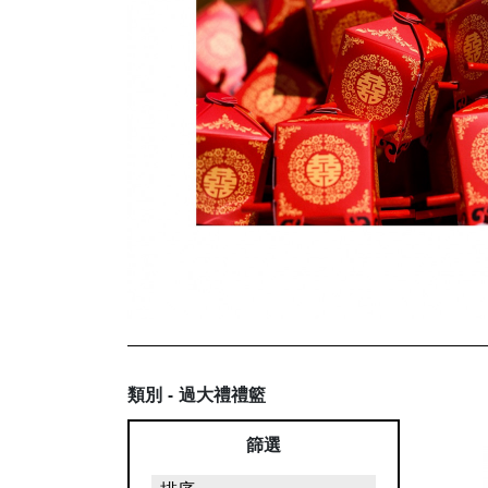
類別 - 過大禮禮籃
篩選