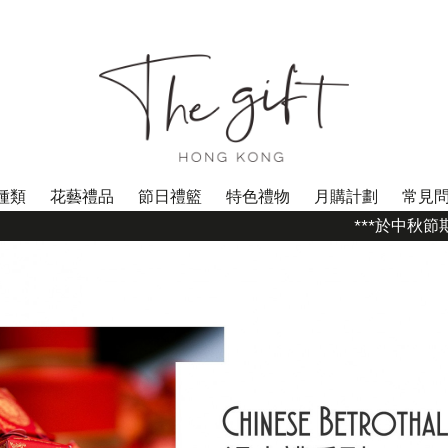
種類
花藝禮品
節日禮籃
特色禮物
月購計劃
常見
***於中秋節期間