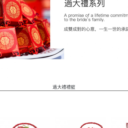
過大禮禮籃