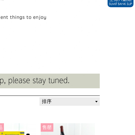
排序
品
售罄