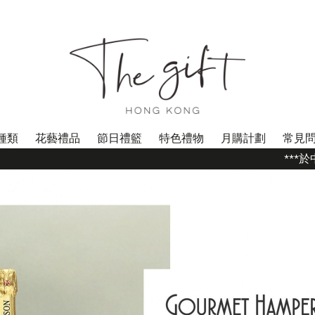
種類
花藝禮品
節日禮籃
特色禮物
月購計劃
常見
***於中秋