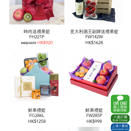
時尚送禮果籃
意大利酒王副牌送禮果籃
FH221P
FW142W
HK$920
HK$1628
HK$1079
鮮果禮籃
鮮果禮籃
FG286L
FW285P
HK$1258
HK$998