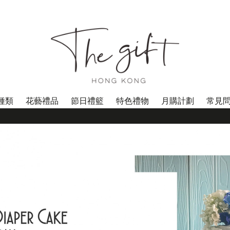
種類
花藝禮品
節日禮籃
特色禮物
月購計劃
常見