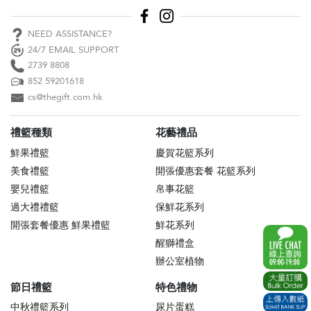
NEED ASSISTANCE?
24/7 EMAIL SUPPORT
2739 8808
852 59201618
cs@thegift.com.hk
禮籃種類
花藝禮品
鮮果禮籃
慶賀花籃系列
美食禮籃
開張優惠套餐 花籃系列
嬰兒禮籃
帛事花籃
過大禮禮籃
保鮮花系列
開張套餐優惠 鮮果禮籃
鮮花系列
醒獅禮盒
辦公室植物
節日禮籃
特色禮物
中秋禮籃系列
尿片蛋糕