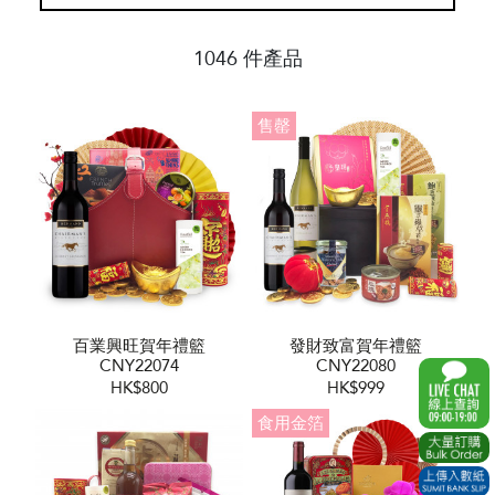
1046 件產品
售罄
百業興旺賀年禮籃
發財致富賀年禮籃
CNY22074
CNY22080
HK$800
HK$999
食用金箔