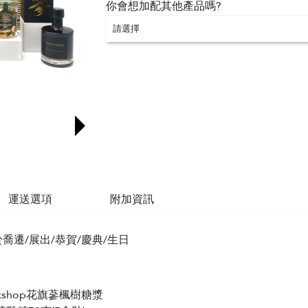
你會想加配其他產品嗎?
請選擇
運送選項
附加資訊
喬遷/展出/恭賀/慶典/生日
orkshop花旗蔘楓樹糖漿