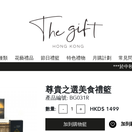
種類
花藝禮品
節日禮籃
特色禮物
月購計劃
常見
***於中秋
尊貴之選美食禮籃
產品編號:
BG031R
HKD$ 1499
數量:
-
+
加到
加到購物籃