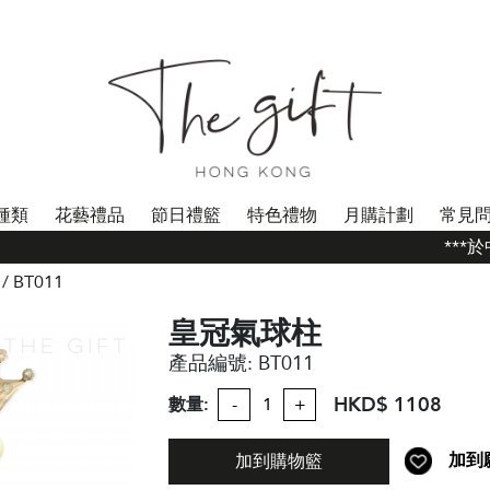
種類
花藝禮品
節日禮籃
特色禮物
月購計劃
常見
***於中
BT011
皇冠氣球柱
產品編號:
BT011
HKD$ 1108
數量:
-
+
加到
加到購物籃