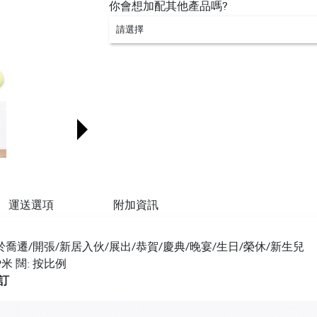
你會想加配其他產品嗎?
請選擇
運送選項
附加資訊
喬遷/開張/新居入伙/展出/恭賀/慶典/晚宴/生日/榮休/新生兒
米 闊: 按比例
訂