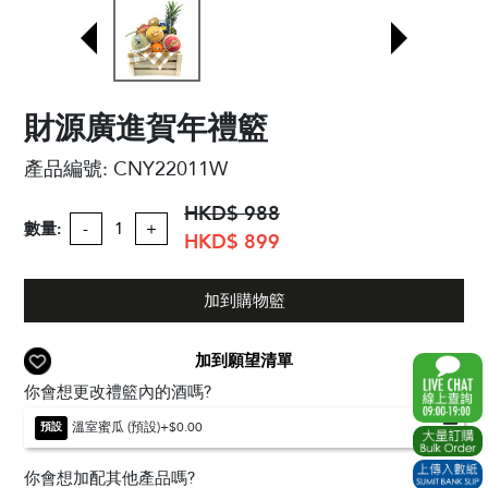
財源廣進賀年禮籃
產品編號:
CNY22011W
HKD$ 988
數量:
-
+
HKD$ 899
加到購物籃
加到願望清單
你會想更改禮籃內的酒嗎?
溫室蜜瓜 (預設)
+$0.00
預設
你會想加配其他產品嗎?