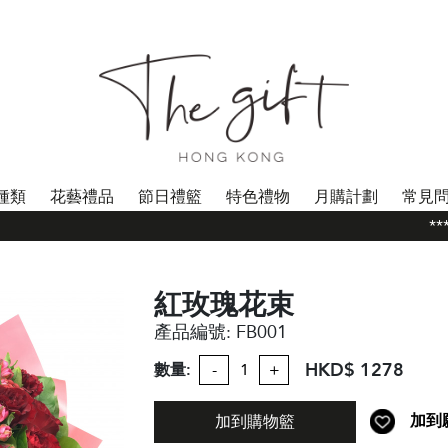
種類
花藝禮品
節日禮籃
特色禮物
月購計劃
常見
***
紅玫瑰花束
產品編號:
FB001
HKD$ 1278
數量:
-
+
加到
加到購物籃