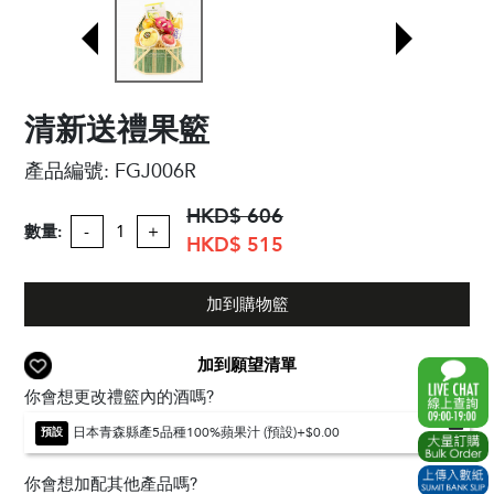
清新送禮果籃
產品編號:
FGJ006R
HKD$ 606
數量:
-
+
HKD$ 515
加到購物籃
加到願望清單
你會想更改禮籃內的酒嗎?
日本青森縣產5品種100%蘋果汁 (預設)
+$0.00
預設
你會想加配其他產品嗎?