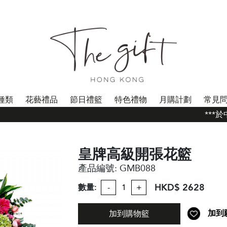
種類
花藝禮品
節日禮籃
特色禮物
月購計劃
常見
***於中
皇牌高級開張花籃
產品編號:
GMB088
HKD$ 2628
數量:
-
+
加到
加到購物籃