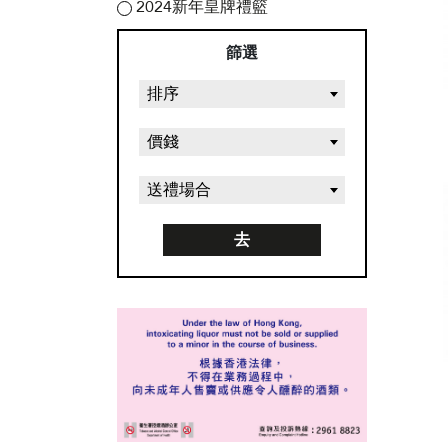
2024新年皇牌禮籃
篩選
排序
價錢
送禮場合
去