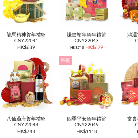
龍馬精神賀年禮籃
賺盡蛇年賀年禮籃
鴻運
CNY22041
CNY22043
C
HK$639
HK$629
HK$718
售罄
八仙過海賀年禮籃
四季平安賀年禮籃
富貴
CNY22048
CNY22049
C
HK$748
HK$1118