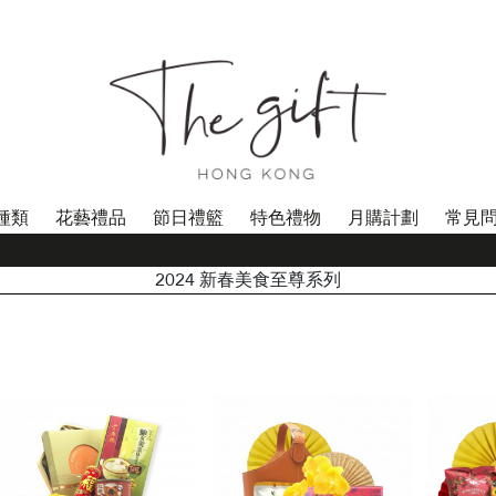
種類
花藝禮品
節日禮籃
特色禮物
月購計劃
常見
**
2024 新春美食至尊系列