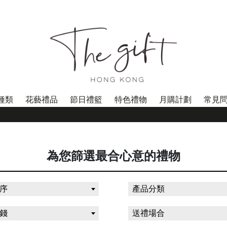
種類
花藝禮品
節日禮籃
特色禮物
月購計劃
常見
*
為您篩選最合心意的禮物
序
產品分類
錢
送禮場合