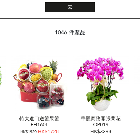
去
1046 件產品
特大進口送籃果籃
華麗商務開張蘭花
FH160L
OP019
HK$1728
HK$3298
HK$1920