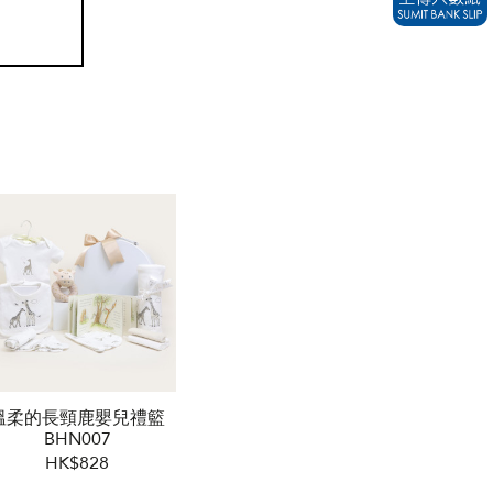
溫柔的長頸鹿嬰兒禮籃
BHN007
HK$828