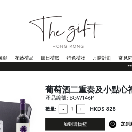
種類
花藝禮品
節日禮籃
特色禮物
月購計劃
常見
**
葡萄酒二重奏及小點心
產品編號:
BGW146P
HKD$ 828
數量:
-
+
加到
加到購物籃