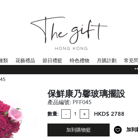
種類
花藝禮品
節日禮籃
特色禮物
月購計劃
常見
**
45
保鮮康乃馨玻璃擺設
產品編號:
PFF045
HKD$ 2788
數量:
-
+
加到
加到購物籃